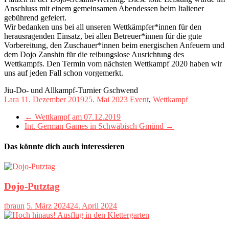
Anschluss mit einem gemeinsamen Abendessen beim Italiener
gebührend gefeiert.
Wir bedanken uns bei all unseren Wettkämpfer*innen für den
herausragenden Einsatz, bei allen Betreuer*innen für die gute
Vorbereitung, den Zuschauer*innen beim energischen Anfeuern und
dem Dojo Zanshin für die reibungslose Ausrichtung des
Wettkampfs. Den Termin vom nächsten Wettkampf 2020 haben wir
uns auf jeden Fall schon vorgemerkt.
Jiu-Do- und Allkampf-Turnier Gschwend
Lara
11. Dezember 2019
25. Mai 2023
Event
,
Wettkampf
←
Wettkampf am 07.12.2019
Int. German Games in Schwäbisch Gmünd
→
Das könnte dich auch interessieren
Dojo-Putztag
tbraun
5. März 2024
24. April 2024