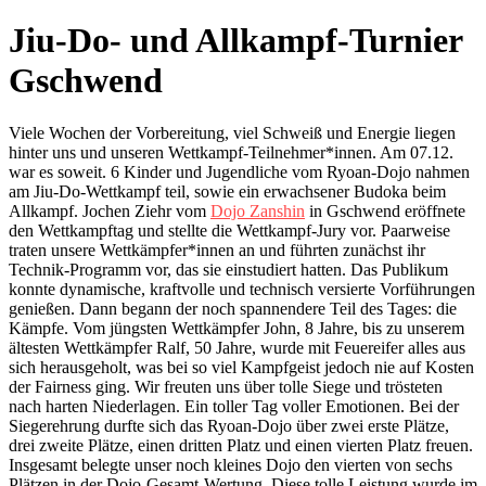
Jiu-Do- und Allkampf-Turnier
Gschwend
Viele Wochen der Vorbereitung, viel Schweiß und Energie liegen
hinter uns und unseren Wettkampf-Teilnehmer*innen. Am 07.12.
war es soweit. 6 Kinder und Jugendliche vom Ryoan-Dojo nahmen
am Jiu-Do-Wettkampf teil, sowie ein erwachsener Budoka beim
Allkampf. Jochen Ziehr vom
Dojo Zanshin
in Gschwend eröffnete
den Wettkampftag und stellte die Wettkampf-Jury vor. Paarweise
traten unsere Wettkämpfer*innen an und führten zunächst ihr
Technik-Programm vor, das sie einstudiert hatten. Das Publikum
konnte dynamische, kraftvolle und technisch versierte Vorführungen
genießen. Dann begann der noch spannendere Teil des Tages: die
Kämpfe. Vom jüngsten Wettkämpfer John, 8 Jahre, bis zu unserem
ältesten Wettkämpfer Ralf, 50 Jahre, wurde mit Feuereifer alles aus
sich herausgeholt, was bei so viel Kampfgeist jedoch nie auf Kosten
der Fairness ging. Wir freuten uns über tolle Siege und trösteten
nach harten Niederlagen. Ein toller Tag voller Emotionen. Bei der
Siegerehrung durfte sich das Ryoan-Dojo über zwei erste Plätze,
drei zweite Plätze, einen dritten Platz und einen vierten Platz freuen.
Insgesamt belegte unser noch kleines Dojo den vierten von sechs
Plätzen in der Dojo-Gesamt-Wertung. Diese tolle Leistung wurde im