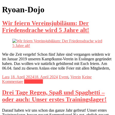
Ryoan-Dojo
Wir feiern Vereinsjubiläum: Der
Friedensdrache wird 5 Jahre alt!
Wie die Zeit vergeht! Schon fünf Jahre sind vergangen seitdem wir
im Januar 2019 unseren Kampfkunst-Verein in Esslingen gegründet
haben. Das wollten wir natürlich gebührend mit Euch feiern. Am
06.04. fand zu diesem Anlass eine tolle Feier mit allen Mitgliedern,
Lara
18. April 2024
18. April 2024
Event
,
Verein
Keine
Kommentare
Weiterlesen
Drei Tage Regen, Spaß und Spaghetti –
oder auch: Unser erstes Trainingslager!
Darauf haben wir uns schon das ganze Jahr gefreut! Unser erstes
Trainingslager, besser gesagt Sommerlager! Na gut, ehrlich gesagt,