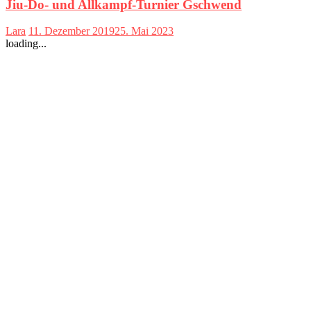
Jiu-Do- und Allkampf-Turnier Gschwend
Lara
11. Dezember 2019
25. Mai 2023
loading...